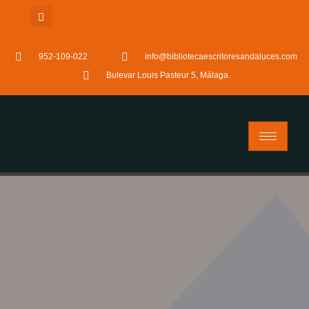
952-109-022
info@bibliotecaescritoresandaluces.com
Bulevar Louis Pasteur 5, Málaga.