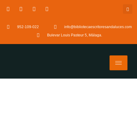
952-109-022
info@bibliotecaescritoresandaluces.com
Bulevar Louis Pasteur 5, Málaga.