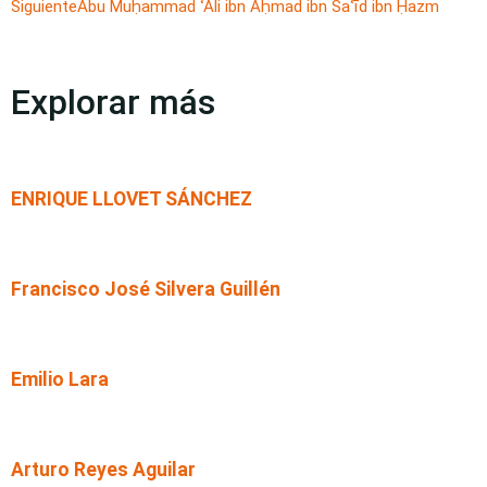
Siguiente
Abu Muḥammad ʿAli ibn Aḥmad ibn Saʿīd ibn Ḥazm
Explorar más
ENRIQUE LLOVET SÁNCHEZ
Francisco José Silvera Guillén
Emilio Lara
Arturo Reyes Aguilar