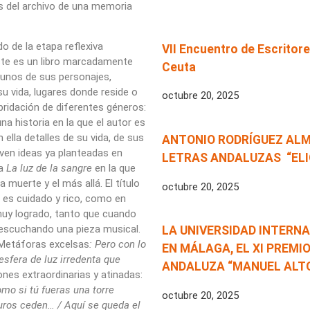
s del archivo de una memoria
do de la etapa reflexiva
VII Encuentro de Escrito
ste es un libro marcadamente
Ceuta
gunos de sus personajes,
u vida, lugares donde reside o
octubre 20, 2025
bridación de diferentes géneros:
na historia en la que el autor es
lla detalles de su vida, de sus
ANTONIO RODRÍGUEZ ALMO
iven ideas ya planteadas en
LETRAS ANDALUZAS “ELI
la
La luz de la sangre
en la que
a muerte y el más allá. El título
octubre 20, 2025
je es cuidado y rico, como en
 muy logrado, tanto que cuando
o escuchando una pieza musical.
LA UNIVERSIDAD INTERNAC
. Metáforas excelsas
: Pero con lo
EN MÁLAGA, EL XI PREMI
sfera de luz irredenta que
ANDALUZA “MANUEL ALTO
nes extraordinarias y atinadas:
omo si tú fueras una torre
octubre 20, 2025
uros ceden… / Aquí se queda el