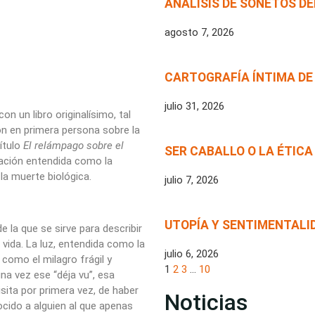
ANÁLISIS DE SONETOS DE
agosto 7, 2026
CARTOGRAFÍA ÍNTIMA DE
julio 31, 2026
n un libro originalísimo, tal
n en primera persona sobre la
título
El relámpago sobre el
SER CABALLO O LA ÉTICA
nación entendida como la
la muerte biológica.
julio 7, 2026
UTOPÍA Y SENTIMENTALI
e la que se sirve para describir
 vida. La luz, entendida como la
julio 6, 2026
 como el milagro frágil y
1
2
3
…
10
na vez ese “déja vu”, esa
sita por primera vez, de haber
Noticias
ido a alguien al que apenas