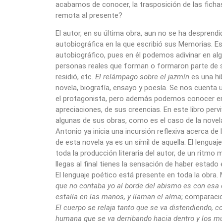
acabamos de conocer, la trasposición de las ficha
remota al presente?
El autor, en su última obra, aun no se ha desprendi
autobiográfica en la que escribió sus Memorias. E
autobiográfico, pues en él podemos adivinar en al
personas reales que forman o formaron parte de s
residió, etc.
El relámpago sobre el jazmín
es una hi
novela, biografía, ensayo y poesía. Se nos cuenta u
el protagonista, pero además podemos conocer en e
apreciaciones, de sus creencias. En este libro perv
algunas de sus obras, como es el caso de la nove
Antonio ya inicia una incursión reflexiva acerca de l
de esta novela ya es un símil de aquella. El lengua
toda la producción literaria del autor, de un ritmo
llegas al final tienes la sensación de haber estad
El lenguaje poético está presente en toda la obra
que no contaba yo al borde del abismo es con esa e
estalla en las manos, y llaman el alma
; comparacio
El cuerpo se relaja tanto que se va distendiendo, c
humana que se va derribando hacia dentro y los m