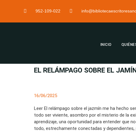
952-109-022
info@bibliotecaescritoresa
INICIO
QUIÉNE
EL RELÁMPAGO SOBRE EL JAMÍ
16/06/2025
Leer El relámpago sobre el jazmín me ha hecho senti
todo ser viviente, asombro por el misterio de la ex
aprendizaje, una oportunidad para entender que no
todo, estrechamente conectadas y dependientes, p