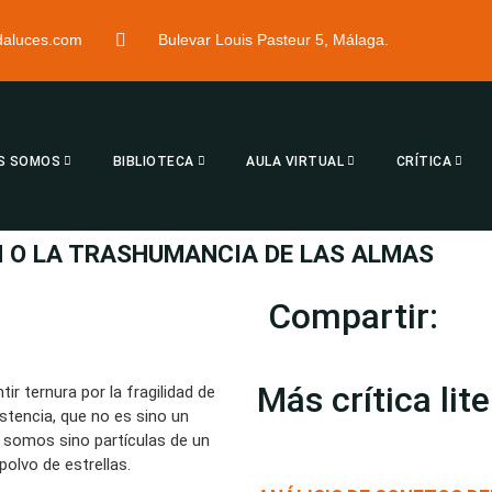
ndaluces.com
Bulevar Louis Pasteur 5, Málaga.
S SOMOS
BIBLIOTECA
AULA VIRTUAL
CRÍTICA
N O LA TRASHUMANCIA DE LAS ALMAS
Compartir:
Más crítica lite
r ternura por la fragilidad de
istencia, que no es sino un
 somos sino partículas de un
olvo de estrellas.