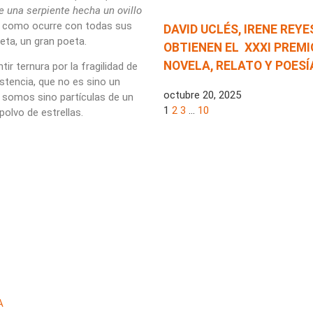
e una serpiente hecha un ovillo
mo como ocurre con todas sus
DAVID UCLÉS, IRENE REY
eta, un gran poeta.
OBTIENEN EL XXXI PREMI
NOVELA, RELATO Y POES
r ternura por la fragilidad de
istencia, que no es sino un
octubre 20, 2025
 somos sino partículas de un
1
2
3
…
10
olvo de estrellas.
A