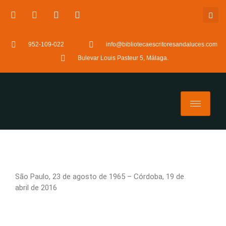
952-109-022
info@bibliotecaescritoresandaluces.com
Bulevar Louis Pasteur 5, Málaga.
São Paulo, 23 de agosto de 1965 – Córdoba, 19 de
abril de 2016