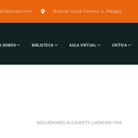
sandaluces.com
Bulevar Louis Pasteur 5, Málaga.
S SOMOS
BIBLIOTECA
AULA VIRTUAL
CRÍTICA
NOGUERONES-ALCAUDETE (JAÉN) EN 1969.