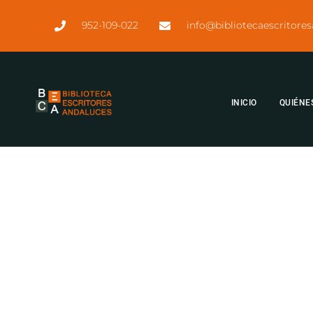
952-109-022
info@bibliotecaescritore
INICIO
QUIÉNE