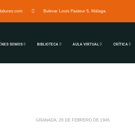
ndaluces.com
Bulevar Louis Pasteur 5, Málaga.
ÉNES SOMOS
BIBLIOTECA
AULA VIRTUAL
CRÍTICA
GRANADA, 28 DE FEBRERO DE 1945