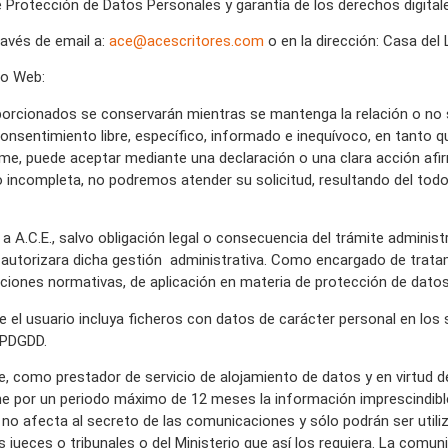
de Protección de Datos Personales y garantía de los derechos digita
ravés de email a:
ace@acescritores.com
o en la dirección: Casa del
io Web:
rcionados se conservarán mientras se mantenga la relación o no sol
 consentimiento libre, específico, informado e inequívoco, en tanto 
orme, puede aceptar mediante una declaración o una clara acción afi
 incompleta, no podremos atender su solicitud, resultando del todo 
 A.C.E., salvo obligación legal o consecuencia del trámite administr
a autorizara dicha gestión administrativa. Como encargado de trat
ciones normativas, de aplicación en materia de protección de dato
e el usuario incluya ficheros con datos de carácter personal en los
OPDGDD.
 como prestador de servicio de alojamiento de datos y en virtud de l
ne por un periodo máximo de 12 meses la información imprescindible
s no afecta al secreto de las comunicaciones y sólo podrán ser utili
os jueces o tribunales o del Ministerio que así los requiera. La com