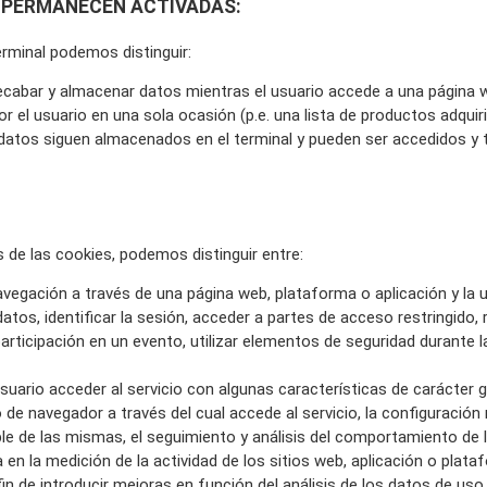
UE PERMANECEN ACTIVADAS:
rminal podemos distinguir:
ecabar y almacenar datos mientras el usuario accede a una página 
or el usuario en una sola ocasión (p.e. una lista de productos adquir
datos siguen almacenados en el terminal y pueden ser accedidos y t
s de las cookies, podemos distinguir entre:
vegación a través de una página web, plataforma o aplicación y la ut
atos, identificar la sesión, acceder a partes de acceso restringido,
 participación en un evento, utilizar elementos de seguridad durante
uario acceder al servicio con algunas características de carácter ge
o de navegador a través del cual accede al servicio, la configuración
e de las mismas, el seguimiento y análisis del comportamiento de lo
en la medición de la actividad de los sitios web, aplicación o plata
fin de introducir mejoras en función del análisis de los datos de uso