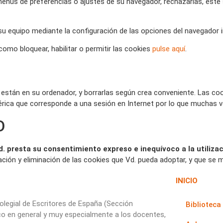
s menús de preferencias o ajustes de su navegador, rechazarlas, est
 su equipo mediante la configuración de las opciones del navegador 
omo bloquear, habilitar o permitir las cookies
pulse aquí
.
stán en su ordenador, y borrarlas según crea conveniente. Las cooki
rica que corresponde a una sesión en Internet por lo que muchas ve
O
d. presta su consentimiento expreso e inequívoco a la utilizac
vación y eliminación de las cookies que Vd. pueda adoptar, y que se 
INICIO
Colegial de Escritores de España (Sección
Biblioteca
co en general y muy especialmente a los docentes,