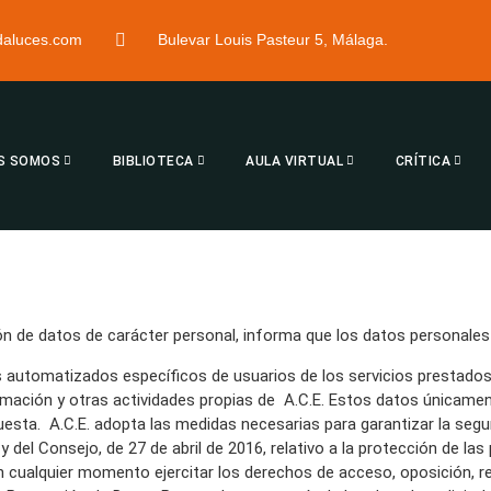
ndaluces.com
Bulevar Louis Pasteur 5, Málaga.
S SOMOS
BIBLIOTECA
AULA VIRTUAL
CRÍTICA
ión de datos de carácter personal, informa que los datos personales
ros automatizados específicos de usuarios de los servicios prestad
ormación y otras actividades propias de A.C.E. Estos datos únicame
uesta. A.C.E. adopta las medidas necesarias para garantizar la segur
el Consejo, de 27 de abril de 2016, relativo a la protección de las
 en cualquier momento ejercitar los derechos de acceso, oposición, 