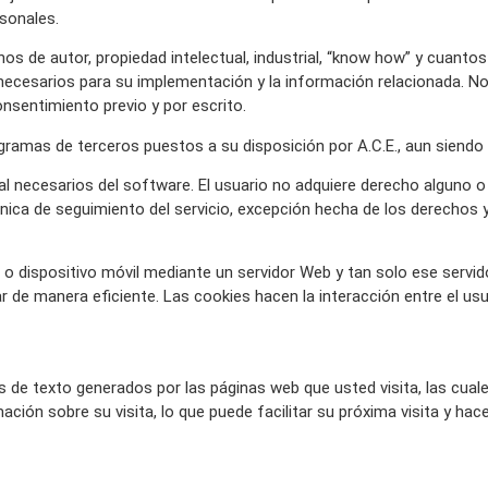
rsonales.
chos de autor, propiedad intelectual, industrial, “know how” y cuant
necesarios para su implementación y la información relacionada. No
consentimiento previo y por escrito.
ogramas de terceros puestos a su disposición por A.C.E., aun siendo 
al necesarios del software. El usuario no adquiere derecho alguno o 
cnica de seguimiento del servicio, excepción hecha de los derechos y
o dispositivo móvil mediante un servidor Web y tan solo ese servido
de manera eficiente. Las cookies hacen la interacción entre el usuar
 de texto generados por las páginas web que usted visita, las cual
ón sobre su visita, lo que puede facilitar su próxima visita y hacer 