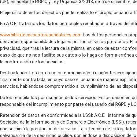
(UE), en adelante RGPD, y Ley Orgánica 3/2018, de 5 de diciembre, 
El ejercicio de estos derechos puede realizarlo el propio usuario a t
En A.C.E. tratamos los datos personales recabados a través del Sit
www.bibliotecaescritoresandaluces.com
Los datos personales propo
derivarse responsabilidades legales por los servicios prestados. El
privacidad, que tras la lectura de la misma, en caso de estar conf
caso de que no nos facilite sus datos o lo haga de forma errónea o
la contratación de los servicios.
Destinatarios: Los datos no se comunicarán a ningún tercero ajeno a
finalmente contratada, en cuyo caso el usuario de manera explícit
servicios, habiéndose comprometido al cumplimiento de las disposi
Datos recopilados por usuarios de los servicios: En los casos en qu
responsable del incumplimiento por parte del usuario del RGPD y L
Retención de datos en conformidad a la LSSI: A.C.E. informa de que,
Sociedad de la Información y de Comercio Electrónico (LSSI), retie
que se inició la prestación del servicio. La retención de estos dato
salvaguardia de la seguridad pública, poniéndose a disposición de l