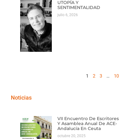
UTOPÍA Y
SENTIMENTALIDAD
julio 6, 2026
1
2
3
…
10
Noticias
VII Encuentro De Escritores
Y Asamblea Anual De ACE-
Andalucía En Ceuta
octubre 20, 2025