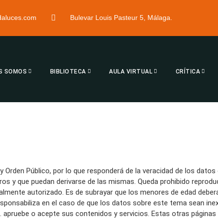
ndaluces.com
Bulevar Louis Pasteur 5, Málaga.
S SOMOS
BIBLIOTECA
AULA VIRTUAL
CRÍTICA
 y Orden Público, por lo que responderá de la veracidad de los datos
eros y que puedan derivarse de las mismas. Queda prohibido reproducir
legalmente autorizado. Es de subrayar que los menores de edad debe
responsabiliza en el caso de que los datos sobre este tema sean ine
E. apruebe o acepte sus contenidos y servicios. Estas otras páginas