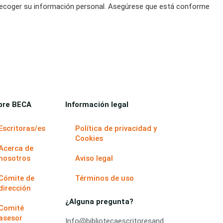
án recoger su información personal. Asegúrese que está conforme
bre BECA
Información legal
Escritoras/es
Política de privacidad y
Cookies
Acerca de
nosotros
Aviso legal
Cómite de
Términos de uso
dirección
¿Alguna pregunta?
Comité
asesor
Info@bibliotecaescritoresand