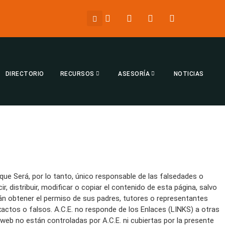
DIRECTORIO
RECURSOS
ASESORÍA
NOTICIAS
 que Será, por lo tanto, único responsable de las falsedades o
, distribuir, modificar o copiar el contenido de esta página, salvo
rán obtener el permiso de sus padres, tutores o representantes
xactos o falsos. A.C.E. no responde de los Enlaces (LINKS) a otras
 web no están controladas por A.C.E. ni cubiertas por la presente