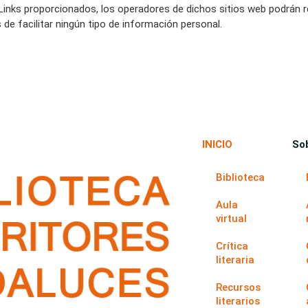
los Links proporcionados, los operadores de dichos sitios web podr
 de facilitar ningún tipo de información personal.
INICIO
So
Biblioteca
Aula
virtual
Crítica
literaria
Recursos
literarios