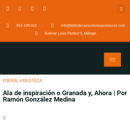
952-109-022
info@bibliotecaescritoresandaluces.com
Bulevar Louis Pasteur 5, Málaga.
POESÍA
,
VIDEOTECA
Ala de inspiración o Granada y, Ahora | Por
Ramón González Medina