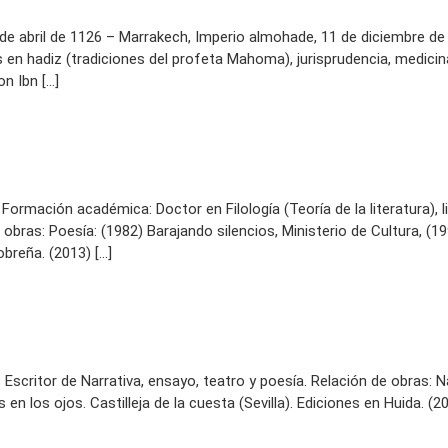
4 de abril de 1126 – Marrakech, Imperio almohade, 11 de diciembre 
n hadiz (tradiciones del profeta Mahoma), jurisprudencia, medicina 
n Ibn […]
) Formación académica: Doctor en Filología (Teoría de la literatura), l
obras: Poesía: (1982) Barajando silencios, Ministerio de Cultura, (1
obreña. (2013) […]
 Escritor de Narrativa, ensayo, teatro y poesía. Relación de obras: 
n los ojos. Castilleja de la cuesta (Sevilla). Ediciones en Huida. (