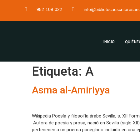
952-109-022
info@bibliotecaescritoresa
INICIO
QUIÉNE
Etiqueta:
A
Asma al-Amiriyya
Wikipedia Poesía y filosofía árabe Sevilla, s. XII Fo
Autora de poesía y prosa, nació en Sevilla (siglo XII
pertenecen a un poema panegírico incluido en una epí