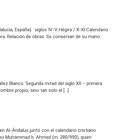
lucía, España). siglos IV-V Hégira / X-XI Calendario
tora. Relación de obras: Se conservan de su mano
élez Blanco. Segunda mitad del siglo XII – primera
ombre propio, sino tan solo el […]
en Al-Ándalus junto con el calendario cristiano
ano Muḥammad b. Aḥmad (m. 380/990), quien