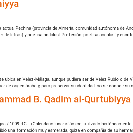
niyya
 La actual Pechina (provincia de Almería, comunidad autónoma de Anda
r de letras) y poetisa andalusí. Profesión: poetisa andalusí y escri
 se ubica en Vélez-Málaga, aunque pudiera ser de Vélez Rubio o de V
ser de origen árabe y, para preservar su identidad, no se conoce su n
hammad B. Qadim al-Qurtubiyya
a / 1009 d.C. (Calendario lunar islámico, utilizado históricamente 
cibió una formación muy esmerada, quizá en compañía de su herm