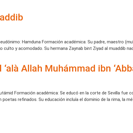
ʾaddib
I Seudónimo: Hamduna Formación académica: Su padre, maestro (mu’ad
no culto y acomodado. Su hermana Zaynab bint Ziyad al muaddib naci
d ‘alà Allah Muhámmad ibn ‘Ab
támid Formación académica: Se educó en la corte de Sevilla fue c
poetas refinados. Su educación incluía el dominio de la rima, la métr