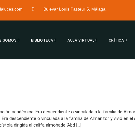
ndaluces.com
Bulevar Louis Pasteur 5, Málaga.
S SOMOS
BIBLIOTECA
AULA VIRTUAL
CRÍTICA
rmación académica: Era descendiente o vinculada a la familia de Alma
). Era descendiente o vinculada a la familia de Almanzor y vivió en e
stola dirigida al califa almohade ‘Abd […]