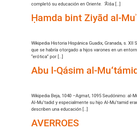
completó su educación en Oriente. ‘Ā’iša […]
Ḥamda bint Ziyād al-Mu
Wikipedia Historia Hispánica Guadix, Granada, s. XI
que se habría otorgado a hijos varones en un entor
“erótica” por […]
Abu l-Qásim al-Mu‘támi
Wikipedia Beja, 1040 –Agmat, 1095 Seudónimo: al-Mu
Al-Mu’tadid y especialmente su hijo Al-Mu’tamid eran 
describen una educación […]
AVERROES