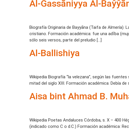
Al-Gassāniyya Al-Baŷŷā
Biografía Originaria de Bayyāna (Taifa de Almería).
cristiano. Formación académica: fue una adība (muje
sólo seis versos, parte del preludio […]
Al-Ballishiya
Wikipedia Biografía “la velezana”, según las fuentes
mitad del siglo XIII. Formación académica: Debía de 
Aisa bint Ahmad B. Mu
Wikipedia Poetas Andaluces Córdoba, s. X – 400 Hégir
(indicado como C o d.C.) Formación académica: Re