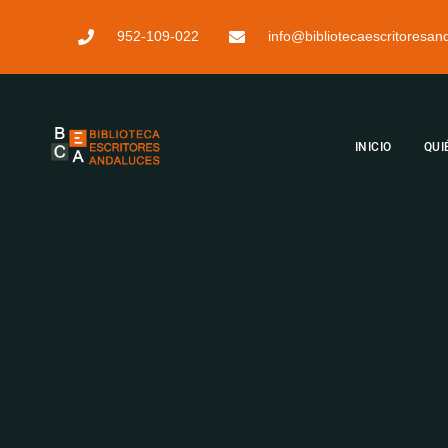
952-109-022
info@bibliotecaescritoresa
INICIO
QUI