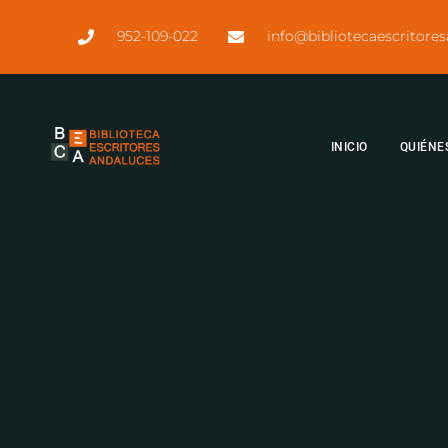
952-109-022
info@bibliotecaescritore
INICIO
QUIÉNE