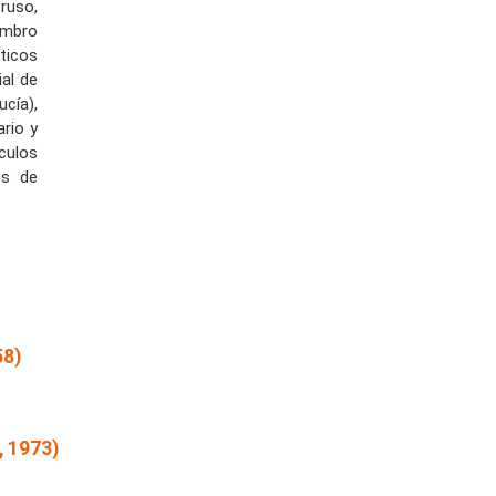
ruso,
embro
ticos
ial de
cía),
rio y
culos
os de
58)
 1973)