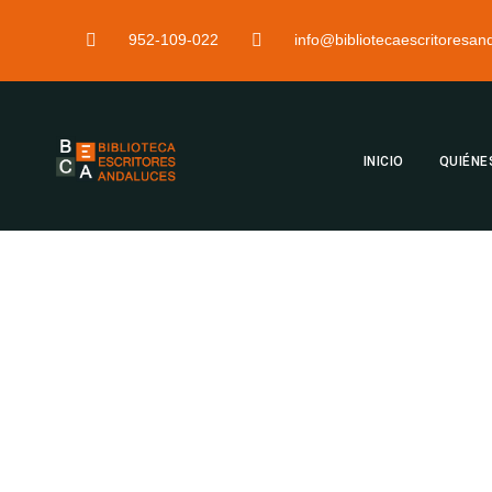
952-109-022
info@bibliotecaescritoresa
INICIO
QUIÉNE