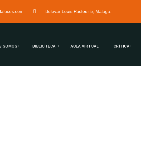
ndaluces.com
Bulevar Louis Pasteur 5, Málaga.
S SOMOS
BIBLIOTECA
AULA VIRTUAL
CRÍTICA