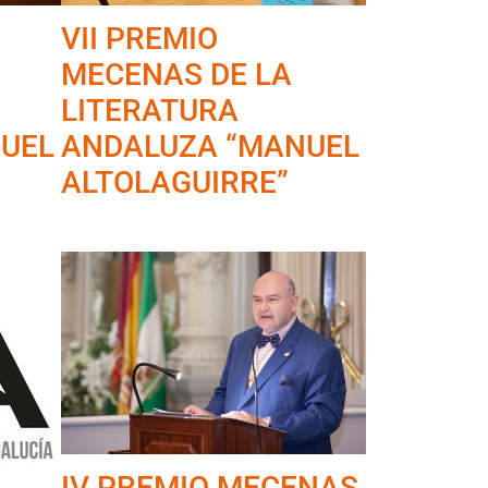
VII PREMIO
MECENAS DE LA
LITERATURA
UEL
ANDALUZA “MANUEL
ALTOLAGUIRRE”
IV PREMIO MECENAS