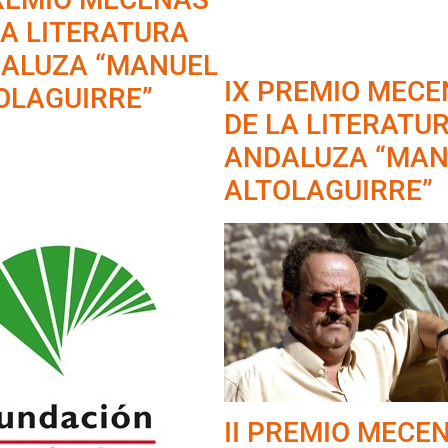
LA LITERATURA
ALUZA “MANUEL
IX PREMIO MEC
OLAGUIRRE”
DE LA LITERATU
ANDALUZA “MAN
ALTOLAGUIRRE”
II PREMIO MECE