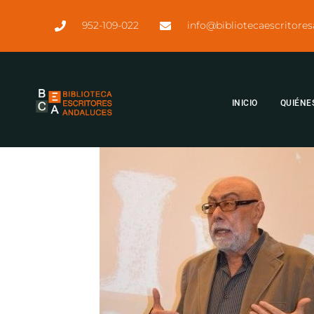
952-109-022
info@bibliotecaescritore
INICIO
QUIÉNE