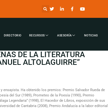
DIRECTORIO
RECURSOS
ASESORÍA
NOTICIAS
ENAS DE LA LITERATURA
NUEL ALTOLAGUIRRE”
ario y ensayista. Ha obtenido los premios: Premio Salvador Rueda de
esía del Sur (1989), Prometeo de la Poesía (1990), Premio
álaga Legendaria” (1998), El Hacedor de Libros, exposición de sus
iversidad de Cantabria (2008), Premio Andalucía a la labor editorial