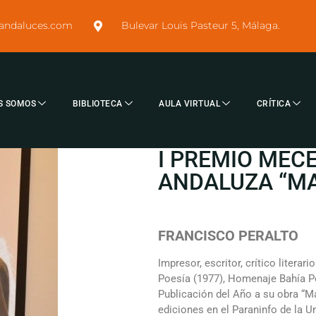
sandaluces.com
Bulevar Louis Pasteur 5, Málaga.
S SOMOS
BIBLIOTECA
AULA VIRTUAL
CRÍTICA
I PREMIO MEC
ANDALUZA “MA
FRANCISCO PERALTO
Impresor, escritor, crítico liter
Poesía (1977), Homenaje Bahía Po
Publicación del Año a su obra “M
ediciones en el Paraninfo de la Un