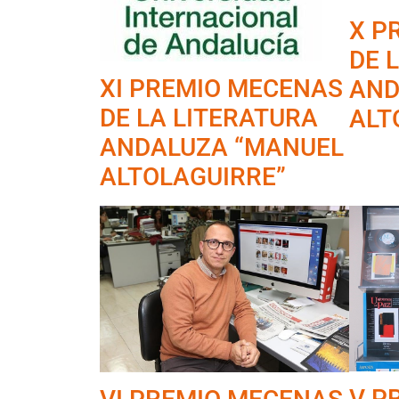
X P
DE 
XI PREMIO MECENAS
AND
DE LA LITERATURA
ALT
ANDALUZA “MANUEL
ALTOLAGUIRRE”
V P