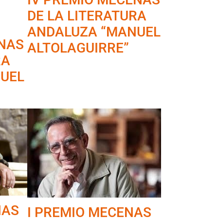
DE LA LITERATURA
ANDALUZA “MANUEL
ENAS
ALTOLAGUIRRE”
RA
UEL
NAS
I PREMIO MECENAS