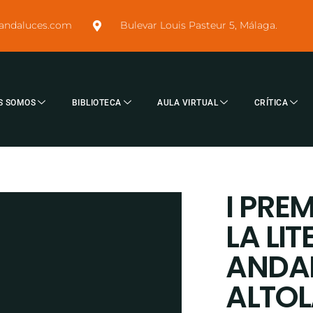
sandaluces.com
Bulevar Louis Pasteur 5, Málaga.
S SOMOS
BIBLIOTECA
AULA VIRTUAL
CRÍTICA
I PRE
LA LI
ANDA
ALTOL