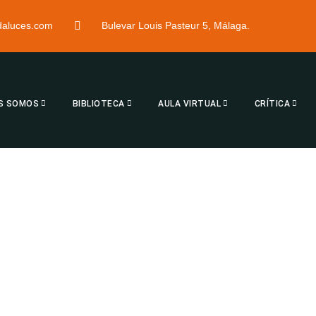
ndaluces.com
Bulevar Louis Pasteur 5, Málaga.
S SOMOS
BIBLIOTECA
AULA VIRTUAL
CRÍTICA