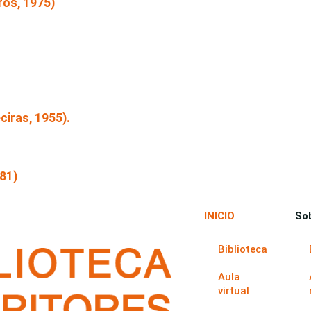
os, 1975)
ras, 1955).
81)
INICIO
So
Biblioteca
Aula
virtual