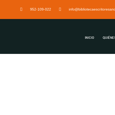
952-109-022
info@bibliotecaescritoresa
INICIO
QUIÉNE