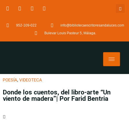
952-109-022
info@bibliotecaescritoresandaluces.com
Bulevar Louis Pasteur 5, Málaga.
POESÍA
,
VIDEOTECA
Donde los cuentos, del libro-arte “Un
viento de madera”| Por Farid Bentria