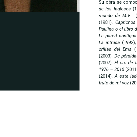
Su obra se compo
de los Ingleses
(1
mundo de M.V.
(1
(1981),
Capricho
Paulina o el libro 
La pared contigua
La intrusa
(1992)
orillas del Ems
(
(2003),
De pérdida
(2007),
El oro de l
1976 – 2010
(2011
(2014),
A este la
fruto de mi voz
(20