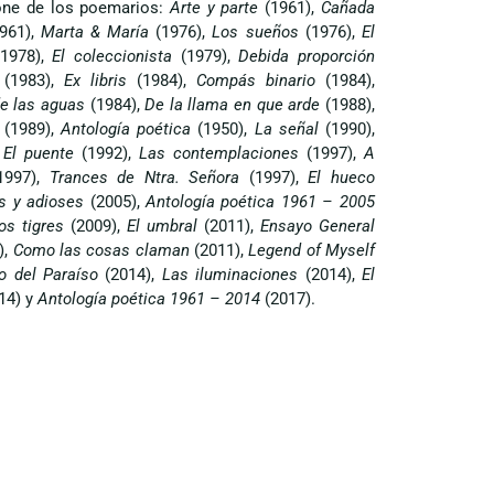
ne de los poemarios:
Arte y parte
(1961),
Cañada
961),
Marta & María
(1976),
Los sueños
(1976),
El
978),
El coleccionista
(1979),
Debida proporción
s
(1983),
Ex libris
(1984),
Compás binario
(1984),
de las aguas
(1984),
De la llama en que arde
(1988),
(1989),
Antología poética
(1950),
La señal
(1990),
,
El puente
(1992),
Las contemplaciones
(1997),
A
1997),
Trances de Ntra. Señora
(1997),
El hueco
s y adioses
(2005),
Antología poética 1961 – 2005
os tigres
(2009),
El umbral
(2011),
Ensayo General
),
Como las cosas claman
(2011),
Legend of Myself
do del Paraíso
(2014),
Las iluminaciones
(2014),
El
14) y
Antología poética 1961 – 2014
(2017).