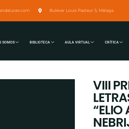
sandaluces.com
Bulevar Louis Pasteur 5, Málaga.
S SOMOS
BIBLIOTECA
AULA VIRTUAL
CRÍTICA
VIII P
LETRA
“ELIO
NEBRI