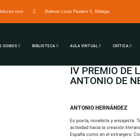
ndaluces.com
Bulevar Louis Pasteur 5, Málaga.
S SOMOS
BIBLIOTECA
AULA VIRTUAL
CRÍTICA
IV PREMIO DE 
ANTONIO DE N
ANTONIO HERNÁNDEZ
Es poeta, novelista y ensayista. T
actividad hacia la creación literar
España como en el extranjero. Com