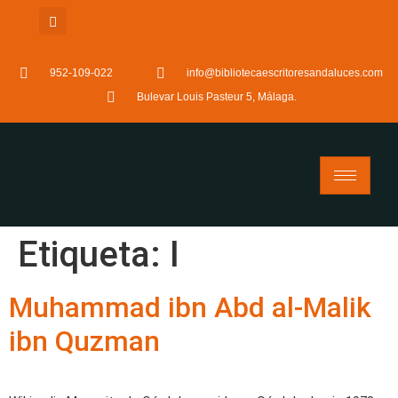
952-109-022
info@bibliotecaescritoresandaluces.com
Bulevar Louis Pasteur 5, Málaga.
Etiqueta:
I
Muhammad ibn Abd al-Malik
ibn Quzman