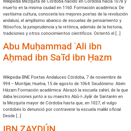
Wikipedia Mezquita de Córdoba nacido en Córdoba hacia 1078 y
muerto en la misma ciudad en 1160. Formación académica: De
vastísima cultura, conocería los mejores poetas de la revolución
andalusí, el amplísimo abanico de escuelas de pensamiento y
filósofos, la jurisprudencia y la retórica, además de la historia,
tradiciones y otros conocimientos científicos. Ostentó el […]
Abu Muḥammad ʿAli ibn
Aḥmad ibn Saʿīd ibn Ḥazm
Wikipedia BNE Poetas Andaluces Córdoba, 7 de noviembre de
994 – Montíjar, Huelva, 15 de agosto de 1064. Seudónimo: Abén
Házam Formación académica: Abrazó la escuela zahirí, de la que
daba lecciones junto a su maestro Abū-l-Jiyār de Santarén en
la Mezquita mayor de Córdoba hasta que, en 1027, el vulgo
cordobés lo denunció por contravenir la escuela malikí oficial.
Desde […]
IBN ZAYDÚN