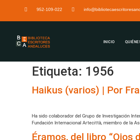
952-109-022
info@bibliotecaescritoresa
INICIO
QUIÉNE
Etiqueta:
1956
Haikus (varios) | Por F
Ha sido colaborador del Grupo de Investigación Inter
Fundación Internacional Artecittà, miembro de la A
Éramos, del libro “Ojos 