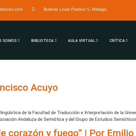
ndaluces.com
Bulevar Louis Pasteur 5, Málaga.
S SOMOS
BIBLIOTECA
AULA VIRTUAL
CRÍTICA
rancisco Acuyo
lingüística de la Facultad de Traducción e Interpretación de la Univ
sociación Andaluza de Semiótica y del Grupo de Estudios Semióticos
de corazón y fuego” | Por Emilio