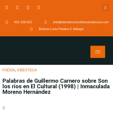
952-109-022
info@bibliotecaescritoresandaluces.com
Bulevar Louis Pasteur 5, Málaga.
POESÍA
,
VIDEOTECA
Palabras de Guillermo Carnero sobre Son
los ríos en El Cultural (1998) | Inmaculada
Moreno Hernández