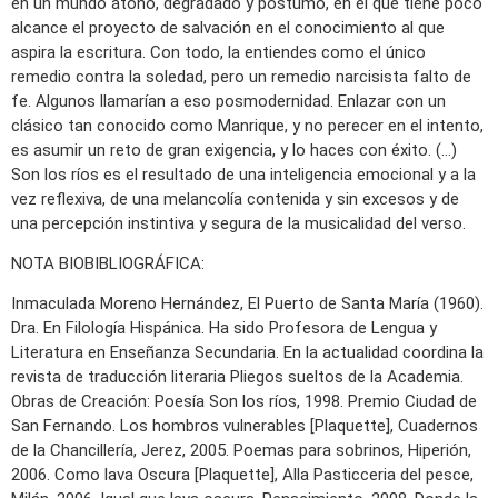
en un mundo átono, degradado y póstumo, en el que tiene poco
alcance el proyecto de salvación en el conocimiento al que
aspira la escritura. Con todo, la entiendes como el único
remedio contra la soledad, pero un remedio narcisista falto de
fe. Algunos llamarían a eso posmodernidad. Enlazar con un
clásico tan conocido como Manrique, y no perecer en el intento,
es asumir un reto de gran exigencia, y lo haces con éxito. (…)
Son los ríos es el resultado de una inteligencia emocional y a la
vez reflexiva, de una melancolía contenida y sin excesos y de
una percepción instintiva y segura de la musicalidad del verso.
NOTA BIOBIBLIOGRÁFICA:
Inmaculada Moreno Hernández, El Puerto de Santa María (1960).
Dra. En Filología Hispánica. Ha sido Profesora de Lengua y
Literatura en Enseñanza Secundaria. En la actualidad coordina la
revista de traducción literaria Pliegos sueltos de la Academia.
Obras de Creación: Poesía Son los ríos, 1998. Premio Ciudad de
San Fernando. Los hombros vulnerables [Plaquette], Cuadernos
de la Chancillería, Jerez, 2005. Poemas para sobrinos, Hiperión,
2006. Como lava Oscura [Plaquette], Alla Pasticceria del pesce,