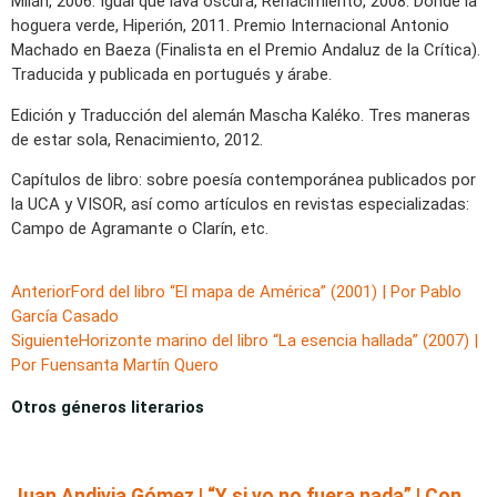
Milán, 2006. Igual que lava oscura, Renacimiento, 2008. Donde la
hoguera verde, Hiperión, 2011. Premio Internacional Antonio
Machado en Baeza (Finalista en el Premio Andaluz de la Crítica).
Traducida y publicada en portugués y árabe.
Edición y Traducción del alemán Mascha Kaléko. Tres maneras
de estar sola, Renacimiento, 2012.
Capítulos de libro: sobre poesía contemporánea publicados por
la UCA y VISOR, así como artículos en revistas especializadas:
Campo de Agramante o Clarín, etc.
Anterior
Ford del libro “El mapa de América” (2001) | Por Pablo
García Casado
Siguiente
Horizonte marino del libro “La esencia hallada” (2007) |
Por Fuensanta Martín Quero
Otros géneros literarios
Juan Andivia Gómez | “Y si yo no fuera nada” | Con