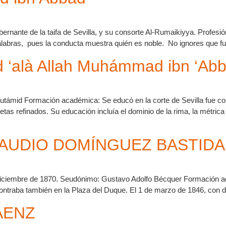
bernante de la taifa de Sevilla, y su consorte Al-Rumaikiyya. Profesió
alabras, pues la conducta muestra quién es noble. No ignores que f
d ‘alà Allah Muhámmad ibn ‘Ab
támid Formación académica: Se educó en la corte de Sevilla fue con
as refinados. Su educación incluía el dominio de la rima, la métrica 
AUDIO DOMÍNGUEZ BASTIDA
e diciembre de 1870. Seudónimo: Gustavo Adolfo Bécquer Formación
ontraba también en la Plaza del Duque. El 1 de marzo de 1846, con 
ÁENZ