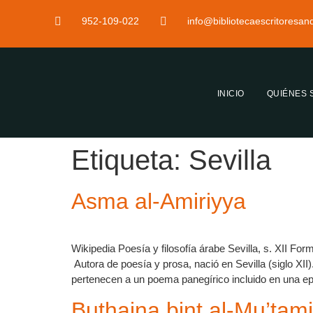
952-109-022
info@bibliotecaescritoresa
INICIO
QUIÉNES
Etiqueta:
Sevilla
Asma al-Amiriyya
Wikipedia Poesía y filosofía árabe Sevilla, s. XII Fo
Autora de poesía y prosa, nació en Sevilla (siglo XII
pertenecen a un poema panegírico incluido en una epís
Buthaina bint al-Mu’tam