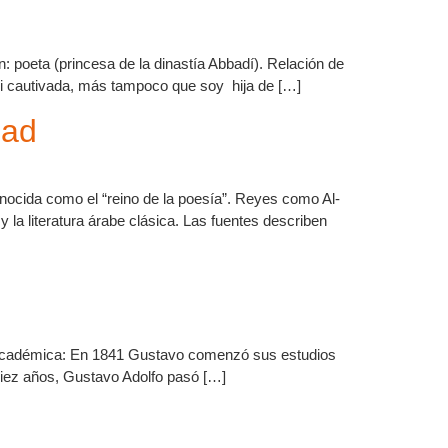
n: poeta (princesa de la dinastía Abbadí). Relación de
ui cautivada, más tampoco que soy hija de […]
bad
ocida como el “reino de la poesía”. Reyes como Al-
y la literatura árabe clásica. Las fuentes describen
 académica: En 1841 Gustavo comenzó sus estudios
diez años, Gustavo Adolfo pasó […]