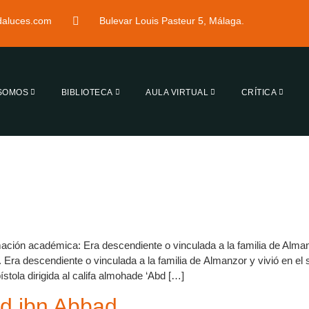
ndaluces.com
Bulevar Louis Pasteur 5, Málaga.
 SOMOS
BIBLIOTECA
AULA VIRTUAL
CRÍTICA
rmación académica: Era descendiente o vinculada a la familia de Alman
). Era descendiente o vinculada a la familia de Almanzor y vivió en el
tola dirigida al califa almohade ‘Abd […]
id ibn Abbad