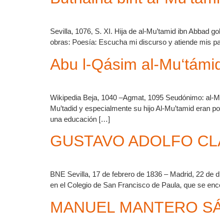
Sevilla, 1076, S. XI. Hija de al-Mu’tamid ibn Abbad go
obras: Poesía: Escucha mi discurso y atiende mis p
Abu l-Qásim al-Mu‘támi
Wikipedia Beja, 1040 –Agmat, 1095 Seudónimo: al-Mu
Mu’tadid y especialmente su hijo Al-Mu’tamid eran poet
una educación […]
GUSTAVO ADOLFO CL
BNE Sevilla, 17 de febrero de 1836 – Madrid, 22 d
en el Colegio de San Francisco de Paula, que se enc
MANUEL MANTERO S