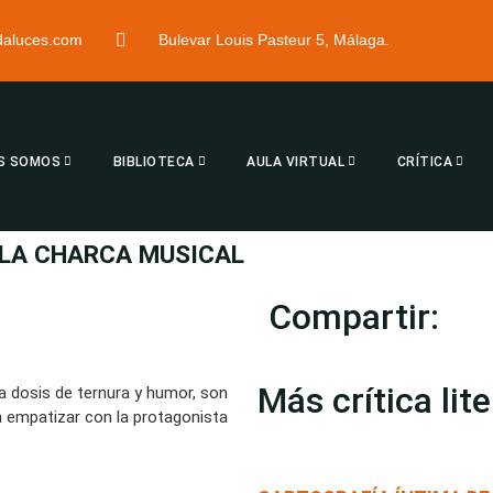
ndaluces.com
Bulevar Louis Pasteur 5, Málaga.
S SOMOS
BIBLIOTECA
AULA VIRTUAL
CRÍTICA
 LA CHARCA MUSICAL
Compartir:
Más crítica lite
na dosis de ternura y humor, son
n empatizar con la protagonista