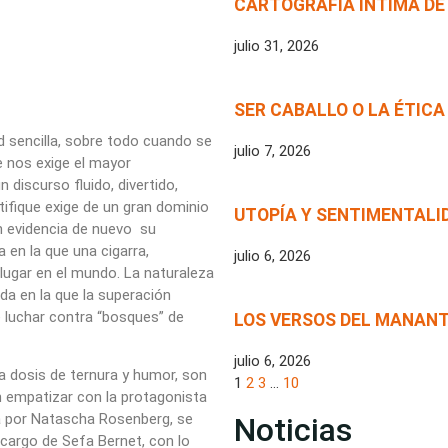
CARTOGRAFÍA ÍNTIMA DE
julio 31, 2026
SER CABALLO O LA ÉTICA
d sencilla, sobre todo cuando se
julio 7, 2026
e nos exige el mayor
 discurso fluido, divertido,
ifique exige de un gran dominio
UTOPÍA Y SENTIMENTALI
n evidencia de nuevo su
 en la que una cigarra,
julio 6, 2026
lugar en el mundo. La naturaleza
da en la que la superación
 luchar contra “bosques” de
LOS VERSOS DEL MANANT
julio 6, 2026
na dosis de ternura y humor, son
1
2
3
…
10
n empatizar con la protagonista
da por Natascha Rosenberg, se
Noticias
cargo de Sefa Bernet, con lo