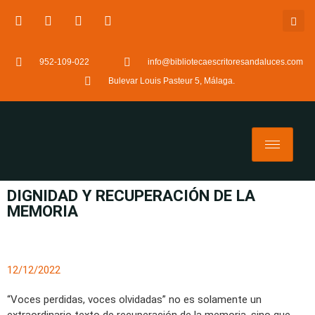
952-109-022
info@bibliotecaescritoresandaluces.com
Bulevar Louis Pasteur 5, Málaga.
DIGNIDAD Y RECUPERACIÓN DE LA
MEMORIA
12/12/2022
“Voces perdidas, voces olvidadas” no es solamente un