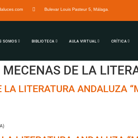
ndaluces.com
Bulevar Louis Pasteur 5, Málaga.
S SOMOS
BIBLIOTECA
AULA VIRTUAL
CRÍTICA
 MECENAS DE LA LITE
E LA LITERATURA ANDALUZA 
A)