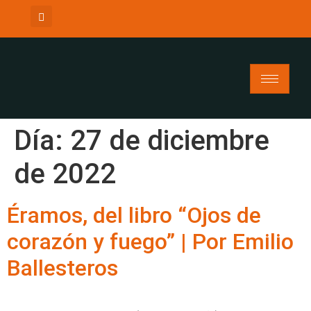
Día:
27 de diciembre
de 2022
Éramos, del libro “Ojos de
corazón y fuego” | Por Emilio
Ballesteros