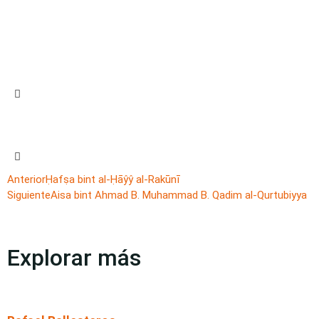
Anterior
Ḥafṣa bint al-Ḥāŷŷ al-Rakūnī
Siguiente
Aisa bint Ahmad B. Muhammad B. Qadim al-Qurtubiyya
Explorar más