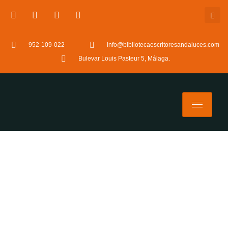
952-109-022
info@bibliotecaescritoresandaluces.com
Bulevar Louis Pasteur 5, Málaga.