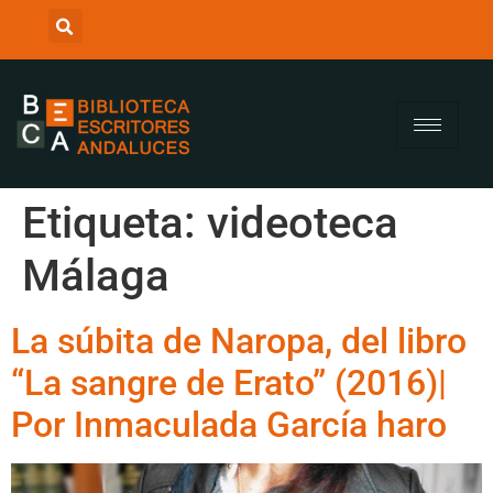
Etiqueta:
videoteca
Málaga
La súbita de Naropa, del libro
“La sangre de Erato” (2016)|
Por Inmaculada García haro