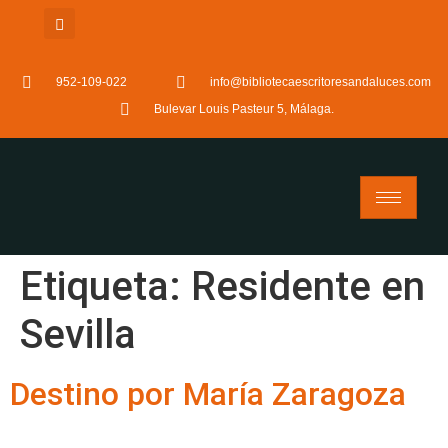
952-109-022
info@bibliotecaescritoresandaluces.com
Bulevar Louis Pasteur 5, Málaga.
Etiqueta:
Residente en
Sevilla
Destino por María Zaragoza