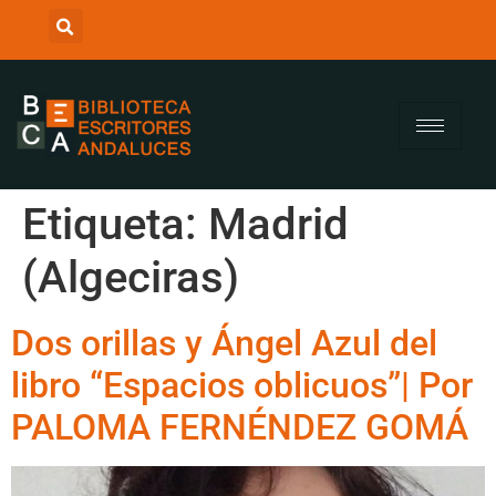
Etiqueta:
Madrid
(Algeciras)
Dos orillas y Ángel Azul del
libro “Espacios oblicuos”| Por
PALOMA FERNÉNDEZ GOMÁ