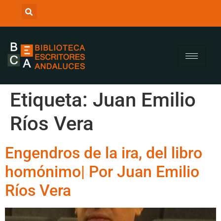
Etiqueta:
Juan Emilio
Ríos Vera
Engendros de la ira, del libro
homónimo| Por Juan Emilio
Ríos Vera