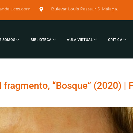
sandaluces.com
Bulevar Louis Pasteur 5, Málaga.
S SOMOS
BIBLIOTECA
AULA VIRTUAL
CRÍTICA
l fragmento, “Bosque” (2020) | 