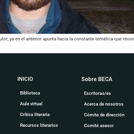
utor; ya en el anterior apunta hacia la constante temática que recorr
INICIO
Sobre BECA
Biblioteca
Escritoras/es
Aula virtual
Acerca de nosotros
Crítica literaria
Cómite de dirección
Recursos literarios
Comité asesor