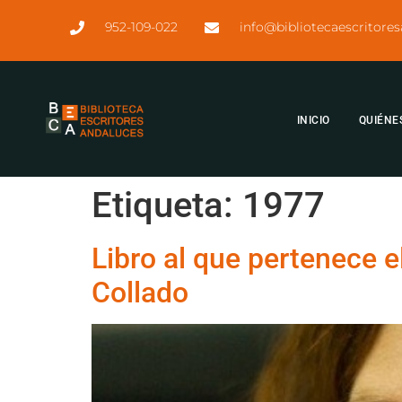
952-109-022
info@bibliotecaescritore
INICIO
QUIÉNE
Etiqueta:
1977
Libro al que pertenece e
Collado