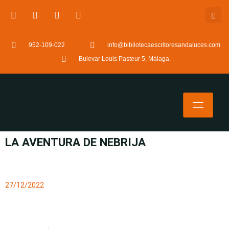
952-109-022
info@bibliotecaescritoresandaluces.com
Bulevar Louis Pasteur 5, Málaga.
LA AVENTURA DE NEBRIJA
27/12/2022