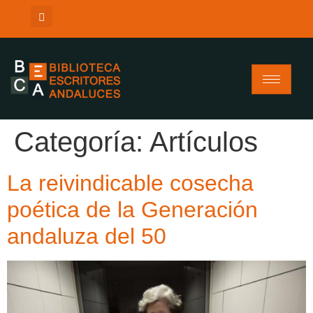
Categoría:
Artículos
La reivindicable cosecha
poética de la Generación
andaluza del 50