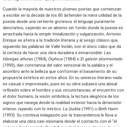
Cuando la mayoría de nuestros jóvenes poetas que comienzan
a escribir en la década de los 80 defienden la mera utilidad de la
poesía desde una vertiente grotesca: el lenguaje puramente
denotativo, cayendo en un abismo sin fondo donde la poesía es
arrastrada hacia la simple trivialización y vulgarización, Antonio
Enrique se aferra a la tradición literaria y al sesgo clásico que,
siguiendo las palabras de Valle Inclán, son el único cabo que da
la certeza de hacer una obra duradera e inmarcesible:
Las
lóbregas alturas
(1984),
Órphica
(1984) o
El galeón atormentado
(1990), dan constancia del valor sensorial de la palabra y el
asombro ante la belleza que conforman el basamento de su
propuesta estética en estos años. En su universo literario nada
es casual o improvisado, pues en su obra subyace una abisal
reflexión sobre el hombre y sus circunstancias, el encuentro con
el dolor humano, la visión simbólica, la lectura alegórica de los
signos que navega desde la realidad exterior hacia la dimensión
interior, rayando con lo místico:
La Quibla
(1991) o
Beth Haim
(1995). Su continua indagación por la trascendencia le lleva a
elaborar una obra casi visionaria desde el contacto con el “el