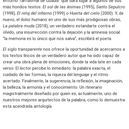
entorno fantasmal de Guadix” que dará lugar a algunos de sus
más hondos textos:
El sol de las ánimas
(1995),
Santo Sepulcro
(1998)
, El reloj del infierno
(1999)
o Huerta del cielo
(2000). Y, de
nuevo, el dolor humano en uno de sus más prodigiosas obras,
La palabra muda
(2018), un verdadero estandarte contra el
olvido, una insurrección contra la dejación y la amnesia social:
“la memoria es lo único que nos salva”, escribirá el poeta.
El siglo transparente
nos ofrece la oportunidad de acercarnos a
los textos líricos de un verdadero autor que ha sido capaz de
crear una obra plena de emociones, donde la vida late en cada
verso. El lector percibe lo inmediato: la palabra exacta, el
cuidado de las formas, la riqueza del lenguaje y el ritmo
acertado. Finalmente, la sugerencia, la reflexión, la imaginación,
la belleza, la armonía y el conocimiento. Un itinerario
magistralmente diseñado por quien es, actualmente, uno de
nuestros mejores arquitectos de la palabra, como lo demuestra
esta acendrada antología.