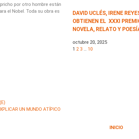
apricho por otro hombre están
ara el Nobel. Toda su obra es
DAVID UCLÉS, IRENE REY
OBTIENEN EL XXXI PREMI
NOVELA, RELATO Y POES
octubre 20, 2025
1
2
3
…
10
(E)
EXPLICAR UN MUNDO ATÍPICO
INICIO