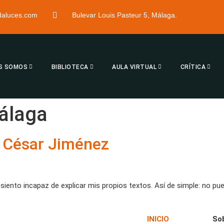
ndaluces.com
Bulevar Louis Pasteur 5, Málaga.
S SOMOS
BIBLIOTECA
AULA VIRTUAL
CRÍTICA
álaga
o César Jiménez
siento incapaz de explicar mis propios textos. Así de simple: no pu
INICIO
So