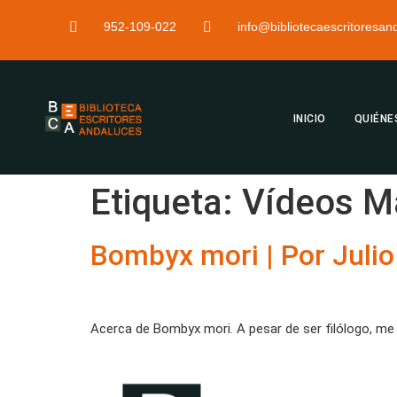
952-109-022
info@bibliotecaescritoresa
INICIO
QUIÉNE
Etiqueta:
Vídeos M
Bombyx mori | Por Juli
Acerca de Bombyx mori. A pesar de ser filólogo, me 