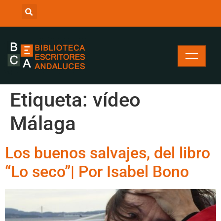
Etiqueta:
vídeo
Málaga
Los buenos salvajes, del libro
“Lo seco”| Por Isabel Bono