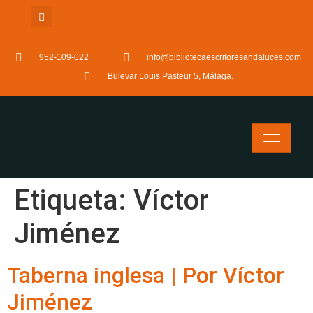
952-109-022
info@bibliotecaescritoresandaluces.com
Bulevar Louis Pasteur 5, Málaga.
Etiqueta:
Víctor
Jiménez
Taberna inglesa | Por Víctor
Jiménez