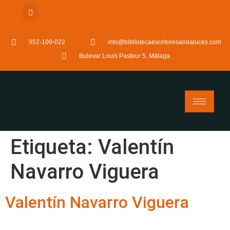
952-109-022
info@bibliotecaescritoresandaluces.com
Bulevar Louis Pasteur 5, Málaga.
Etiqueta:
Valentín
Navarro Viguera
Valentín Navarro Viguera