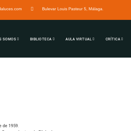
ndaluces.com
Bulevar Louis Pasteur 5, Málaga.
S SOMOS
BIBLIOTECA
AULA VIRTUAL
CRÍTICA
e de 1959.