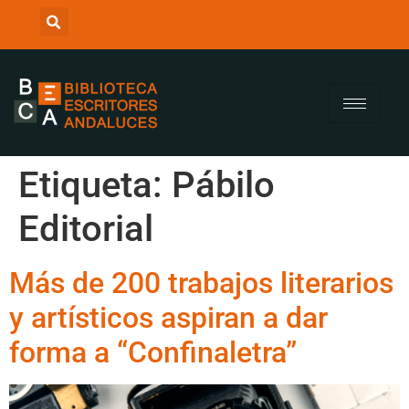
Etiqueta:
Pábilo
Editorial
Más de 200 trabajos literarios
y artísticos aspiran a dar
forma a “Confinaletra”