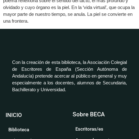
poema reflexiona sobre el sentido del tacto, el más profundo y
olvidado y cuyo órgano es la piel. En la ‘vida virtual’, que ocupa la
mayor parte de nuestro tiempo, se anula. La piel se convierte en
una frontera.
Con la creación de esta biblioteca, la Asociación Colegial
de Escritores de España (Sección Autónoma de
Andalucía) pretende acercar al público en general y muy
especialmente a los docentes, alumnos de Secundaria,
Bachillerato y Universidad.
Sobre BECA
INICIO
Escritoras/es
Biblioteca