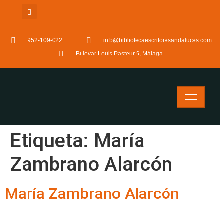
952-109-022
info@bibliotecaescritoresandaluces.com
Bulevar Louis Pasteur 5, Málaga.
Etiqueta:
María
Zambrano Alarcón
María Zambrano Alarcón