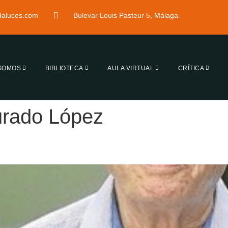
ndaluces.com
Bulevar Louis Pasteur 5, Málaga.
 SOMOS
BIBLIOTECA
AULA VIRTUAL
CRÍTICA
urado López