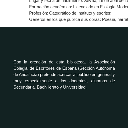
Lugar y fecha de nacimiento: Sevilla, 16 de abril de 
Formación académica: Licenciado en Filología Modern
Profesión: Catedrático de Instituto y escritor.
Géneros en los que publica sus obras: Poesía, narrati
Con la creación de esta biblioteca, la Asociación
Colegial de Escritores de España (Sección Autónoma
de Andalucía) pretende acercar al público en general y
muy especialmente a los docentes, alumnos de
Secundaria, Bachillerato y Universidad.