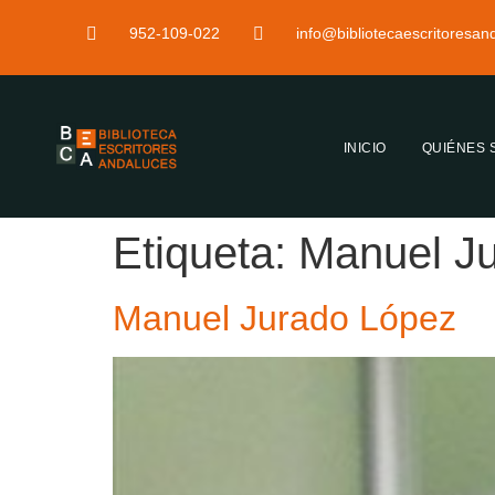
952-109-022
info@bibliotecaescritoresa
INICIO
QUIÉNES
Etiqueta:
Manuel J
Manuel Jurado López