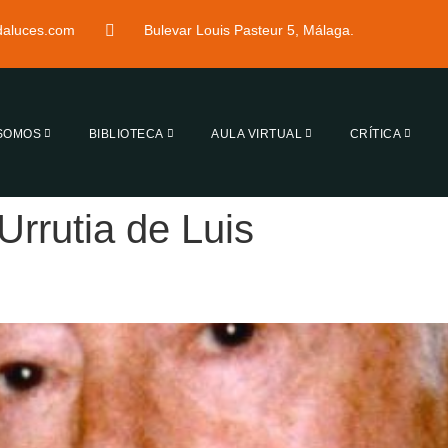
ndaluces.com
Bulevar Louis Pasteur 5, Málaga.
 SOMOS
BIBLIOTECA
AULA VIRTUAL
CRÍTICA
Urrutia de Luis