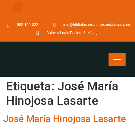
952-109-022
info@bibliotecaescritoresandaluces.com
Bulevar Louis Pasteur 5, Málaga.
Etiqueta:
José María
Hinojosa Lasarte
José María Hinojosa Lasarte