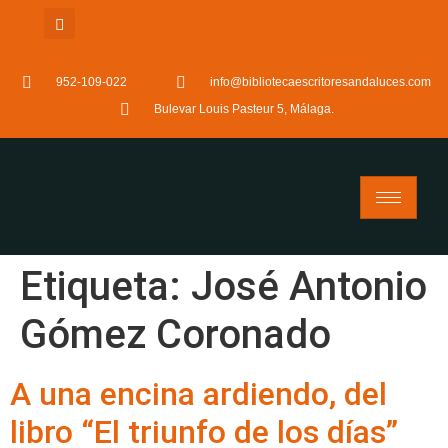
952-109-022
info@bibliotecaescritoresandaluces.com
Bulevar Louis Pasteur 5, Málaga.
Etiqueta:
José Antonio
Gómez Coronado
A una encina ardiendo, del
libro “El triunfo de los días”